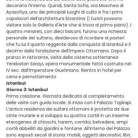
decorano l’interno. Quindi, Santa Sofia, ora Moschea di
Ayasofiya, uno dei principali luoghi di culto e fra i primi
capolavori dell’architettura bizantina (i turisti possono
visitare solo la Galleria d'Arte che si trova al primo piano). I
quattro minareti, con dieci balconi, furono una richiesta
personale del sultano, desideroso di ricordare ai posteri
che fu lui il quarto reggente dalla conquista di Istanbul e il
decimo dalla fondazione dell’Impero Ottomano. Dopo il
pranzo in ristorante, visita della cisterna sotterranea
Yerebatan Sarayi, opera monumentale fatta costruita nel
IV sec. dall’Imperatore Giustiniano. Rientro in hotel per
cena e pernottamento
Istanbul
Giorno 3: Istanbul
Prima colazione. Giornata dedicata al completamento
delle visite con guida locale. Si inizia con il Palazzo Topkapi.
L’antica residenza dei sultani ottomani è protetta da due
cinte murarie e si sviluppa su quattro cortili in un insieme
eterogeneo di chioschi, harem, corridoi, belvedere, ampi
cortili abbelliti da giardini e fontane. All’interno del Palazzo
sono esposti secoli di storia: mobili, oggetti decorativi, libri,