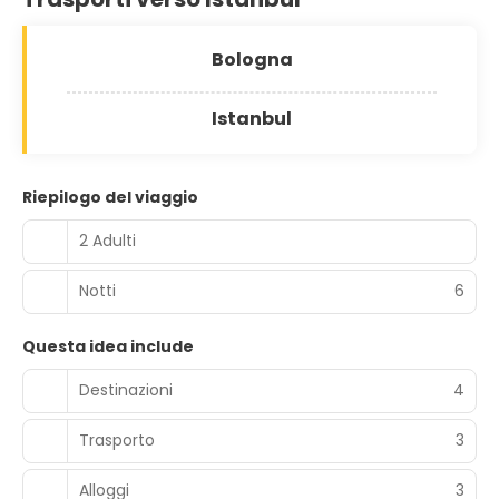
Bologna
Istanbul
Riepilogo del viaggio
2 Adulti
Notti
6
Questa idea include
Destinazioni
4
Trasporto
3
Alloggi
3