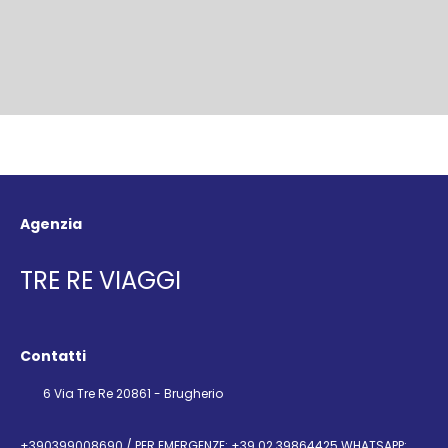
Agenzia
TRE RE VIAGGI
Contatti
6 Via Tre Re 20861 - Brugherio
+390399008690 / PER EMERGENZE: +39 02 39864425 WHATSAPP: