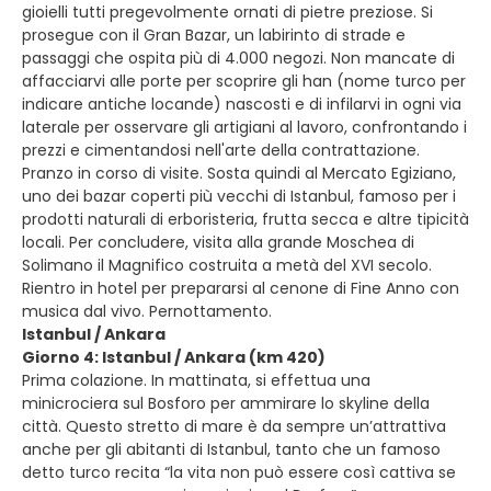
gioielli tutti pregevolmente ornati di pietre preziose. Si
prosegue con il Gran Bazar, un labirinto di strade e
passaggi che ospita più di 4.000 negozi. Non mancate di
affacciarvi alle porte per scoprire gli han (nome turco per
indicare antiche locande) nascosti e di infilarvi in ogni via
laterale per osservare gli artigiani al lavoro, confrontando i
prezzi e cimentandosi nell'arte della contrattazione.
Pranzo in corso di visite. Sosta quindi al Mercato Egiziano,
uno dei bazar coperti più vecchi di Istanbul, famoso per i
prodotti naturali di erboristeria, frutta secca e altre tipicità
locali. Per concludere, visita alla grande Moschea di
Solimano il Magnifico costruita a metà del XVI secolo.
Rientro in hotel per prepararsi al cenone di Fine Anno con
musica dal vivo. Pernottamento.
Istanbul / Ankara
Giorno 4: Istanbul / Ankara (km 420)
Prima colazione. In mattinata, si effettua una
minicrociera sul Bosforo per ammirare lo skyline della
città. Questo stretto di mare è da sempre un’attrattiva
anche per gli abitanti di Istanbul, tanto che un famoso
detto turco recita “la vita non può essere così cattiva se