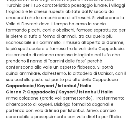
Turchia per il suo caratteristico paesaggio lunare, i villaggi
trogloditi e le chiese rupestri abitate dal IV secolo da
anacoreti che le arricchirono di affreschi. Si visiteranno la
Valle di Devrent dove il tempo ha eroso la roccia
formando picchi, coni e obelischi, famosa soprattutto per
le pietre di tufo a forma di animali, tra cui quello più
riconoscibile è il cammello; il museo all’aperto di Göreme,
la più spettacolare e famosa tra le valli della Cappadocia,
disseminata di colonne rocciose intagliate nel tufo che
prendono il nome di "camini delle fate" perché
conferiscono alla valle un aspetto fiabesco. Si potrà
quindi ammirare, dall’esterno, la cittadella di Uchisar, con il
suo castello posto sul punto più alto della Cappadocia
Cappadocia / Kayseri / Istanbul / Italia
Giorno 7: Cappadocia / Kayseri / Istanbul / Italia
Prima colazione (orario voli permettendo). Trasferimento
all’aeroporto di Kayseri. Disbrigo formalità doganali e
partenza con volo di linea per Istanbul. Arrivo, cambio
aeromobile e proseguimento con volo diretto per l'Italia.