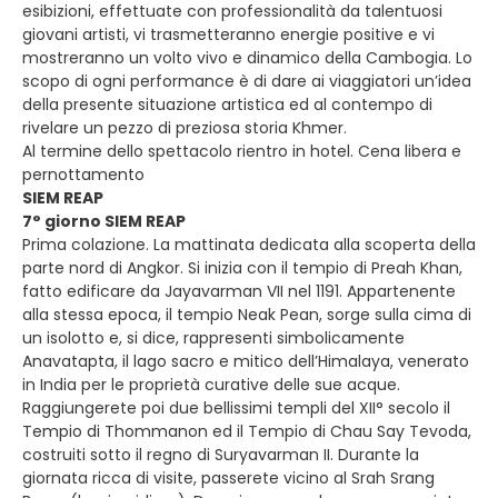
esibizioni, effettuate con professionalità da talentuosi
giovani artisti, vi trasmetteranno energie positive e vi
mostreranno un volto vivo e dinamico della Cambogia. Lo
scopo di ogni performance è di dare ai viaggiatori un’idea
della presente situazione artistica ed al contempo di
rivelare un pezzo di preziosa storia Khmer.
Al termine dello spettacolo rientro in hotel. Cena libera e
pernottamento
SIEM REAP
7° giorno SIEM REAP
Prima colazione. La mattinata dedicata alla scoperta della
parte nord di Angkor. Si inizia con il tempio di Preah Khan,
fatto edificare da Jayavarman VII nel 1191. Appartenente
alla stessa epoca, il tempio Neak Pean, sorge sulla cima di
un isolotto e, si dice, rappresenti simbolicamente
Anavatapta, il lago sacro e mitico dell’Himalaya, venerato
in India per le proprietà curative delle sue acque.
Raggiungerete poi due bellissimi templi del XII° secolo il
Tempio di Thommanon ed il Tempio di Chau Say Tevoda,
costruiti sotto il regno di Suryavarman II. Durante la
giornata ricca di visite, passerete vicino al Srah Srang