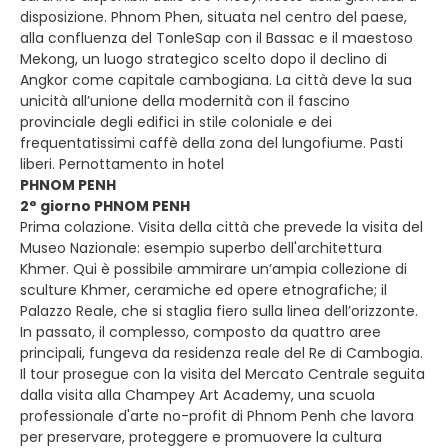
disposizione. Phnom Phen, situata nel centro del paese,
alla confluenza del TonleSap con il Bassac e il maestoso
Mekong, un luogo strategico scelto dopo il declino di
Angkor come capitale cambogiana. La città deve la sua
unicità all’unione della modernità con il fascino
provinciale degli edifici in stile coloniale e dei
frequentatissimi caffè della zona del lungofiume. Pasti
liberi. Pernottamento in hotel
PHNOM PENH
2° giorno PHNOM PENH
Prima colazione. Visita della città che prevede la visita del
Museo Nazionale: esempio superbo dell'architettura
Khmer. Qui è possibile ammirare un’ampia collezione di
sculture Khmer, ceramiche ed opere etnografiche; il
Palazzo Reale, che si staglia fiero sulla linea dell’orizzonte.
In passato, il complesso, composto da quattro aree
principali, fungeva da residenza reale del Re di Cambogia.
Il tour prosegue con la visita del Mercato Centrale seguita
dalla visita alla Champey Art Academy, una scuola
professionale d'arte no-profit di Phnom Penh che lavora
per preservare, proteggere e promuovere la cultura