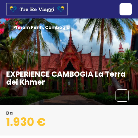
Phnom Penh, Cambogia
EXPERIENCE CAMBOGIA La Terra
dei Khmer
Da
1.930 €