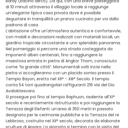
Baray (bacino idirco). Da qui, con una breve passeggiata
di 10 minuti attraverso il villaggio locale si raggiunge
un’elegante tipica casa privata dove è possibile
degustare in tranquillità un pranzo cucinato per voi dalla
padrona di casa.
L‘abitazione offre un'atmosfera autentica e confortevole,
con mobili e decorazioni realizzati con materiali locali, un
giardino tropicale circostante e uno splendido panorama.
Nel pomeriggio si percorre una strada costeggiata da
imponenti alberi centenari, fino a raggiungere la
maestosa entrata in pietra di Angkor Thom, conosciuto
come “la grande città”. Monumentali volti incisi nella
pietra vi accoglieranno con un placido sorriso presso il
Tempio Bayon, eretto nel XII° - XIII° Secolo. Il tempio
conta 54 torri quadrangolari raffiguranti 216 visi del Dio
Avalokitesvara.
Si prosegue poi fino al tempio Baphuon, risalente all’XI°
secolo e recentemente ristrutturato e poi raggiungere la
Terrazza degli Elefanti: un’area di 350 metri in passato
designata per le cerimonie pubbliche e la Terrazza del re
Lebbroso, costruita nel XII° secolo, decorata da elaborate
sculture di Apsara. La giornata si termina con la visita del