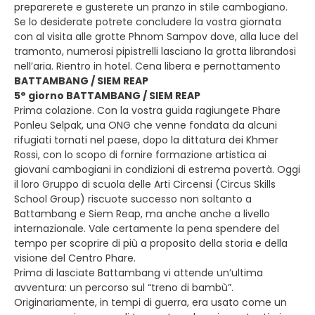
preparerete e gusterete un pranzo in stile cambogiano.
Se lo desiderate potrete concludere la vostra giornata
con al visita alle grotte Phnom Sampov dove, alla luce del
tramonto, numerosi pipistrelli lasciano la grotta librandosi
nell’aria. Rientro in hotel. Cena libera e pernottamento
BATTAMBANG / SIEM REAP
5° giorno BATTAMBANG / SIEM REAP
Prima colazione. Con la vostra guida ragiungete Phare
Ponleu Selpak, una ONG che venne fondata da alcuni
rifugiati tornati nel paese, dopo la dittatura dei Khmer
Rossi, con lo scopo di fornire formazione artistica ai
giovani cambogiani in condizioni di estrema povertà. Oggi
il loro Gruppo di scuola delle Arti Circensi (Circus Skills
School Group) riscuote successo non soltanto a
Battambang e Siem Reap, ma anche anche a livello
internazionale. Vale certamente la pena spendere del
tempo per scoprire di più a proposito della storia e della
visione del Centro Phare.
Prima di lasciate Battambang vi attende un’ultima
avventura: un percorso sul “treno di bambù”.
Originariamente, in tempi di guerra, era usato come un