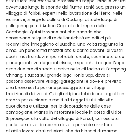
effettuare innumerevoli interessanti tappe. Inizia la vostra
avventura lungo le sponde del fiume Tonlé Sap, presso un
villaggio di fabbri, esperti nella lavorazione del ferro. Nelle
vicinanze, si erge la collina di Oudong: attuale luogo di
pellegrinaggio ed Antica Capitale del regno della
Cambogia. Qui si trovano antiche pagode che
conservano reliquie di re dell’antichità ed edifici più
recenti che inneggiano al Buddha. Una volta raggiunta la
cima, un panorama mozzafiato si aprirà davanti ai vostri
occhi mostrandovi impenetrabili foreste, sconfinate aree
pianeggianti, verdeggianti risaie, e specchi d’acqua. Dopo
circa due ore di strada si arriva nella cittadina di Kompong
Chnang, situata sul grande lago Tonle Sap, dove si
possono osservare villaggi galleggianti e dove è prevista
una breve sosta per una passeggiata nei villaggi
tradizionali dei vasai. Qui gli artigiani fabbricano oggetti in
bronzo per cucinare e molti altri oggetti utili alla vita
quotidiana e utilizzati per la decorazione delle case
cambogiane. Pranzo in ristorante locale in corso di visite.
Si prosegue alla volta del villaggio di Pursat, conosciuta
per le sue cave di marmo dove è possibile assistere
all’abile lavoro degli artigiani, che da blocchi di marmo