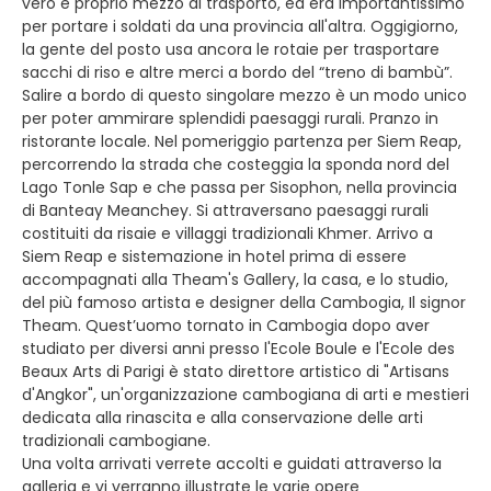
vero e proprio mezzo di trasporto, ed era importantissimo
per portare i soldati da una provincia all'altra. Oggigiorno,
la gente del posto usa ancora le rotaie per trasportare
sacchi di riso e altre merci a bordo del “treno di bambù”.
Salire a bordo di questo singolare mezzo è un modo unico
per poter ammirare splendidi paesaggi rurali. Pranzo in
ristorante locale. Nel pomeriggio partenza per Siem Reap,
percorrendo la strada che costeggia la sponda nord del
Lago Tonle Sap e che passa per Sisophon, nella provincia
di Banteay Meanchey. Si attraversano paesaggi rurali
costituiti da risaie e villaggi tradizionali Khmer. Arrivo a
Siem Reap e sistemazione in hotel prima di essere
accompagnati alla Тheam's Gallery, la casa, e lo studio,
del più famoso artista e designer della Cambogia, Il signor
Theam. Quest’uomo tornato in Cambogia dopo aver
studiato per diversi anni presso l'Ecole Boule e l'Ecole des
Beaux Arts di Parigi è stato direttore artistico di "Artisans
d'Angkor", un'organizzazione cambogiana di arti e mestieri
dedicata alla rinascita e alla conservazione delle arti
tradizionali cambogiane.
Una volta arrivati verrete accolti e guidati attraverso la
galleria e vi verranno illustrate le varie opere