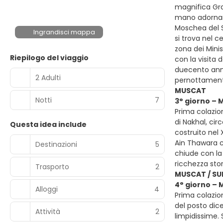
magnifica Gra
mano adornano
Moschea del Su
Ingrandisci mappa
si trova nel c
zona dei Minis
Riepilogo del viaggio
con la visita 
duecento anni
2 Adulti
pernottament
MUSCAT
Notti
7
3° giorno – 
Prima colazion
di Nakhal, ci
Questa idea include
costruito nel
Ain Thawara ch
Destinazioni
5
chiude con la 
ricchezza sto
Trasporto
2
MUSCAT / SU
4° giorno – 
Alloggi
4
Prima colazio
del posto dic
Attività
2
limpidissime.