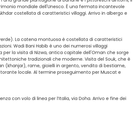
n una grande piantagione di banane e i pittoreschi dintorni, il
patrimonio mondiale dell'Unesco. È una fermata incantevole
dar costellata di caratteristici villaggi. Arrivo in albergo e
erde). La catena montuosa è costellata di caratteristici
vazioni. Wadi Bani Habib è uno dei numerosi villaggi
a per la visita di Nizwa, antica capitale dell'Oman che sorge
hitettoniche tradizionali che moderne. Visita del Souk, che è
n (khanjar), rame, gioielli in argento, vendita di bestiame,
ristorante locale. Al termine proseguimento per Muscat e
a con volo di linea per l’Italia, via Doha. Arrivo e fine dei