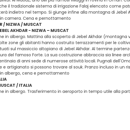
Birkat Al Maouz, uno dei più famosi villaggi in rovina in Oman. Co
nche il tradizionale sistema di irrigazione Falaj elencato come 
terà indietro nel tempo. Si giunge infine alla montagna di Jebel Akh
 in camera. Cena e pernottamento
R / NIZWA / MUSCAT
 JEBEL AKHDAR - NIZWA – MUSCAT
ne in albergo. Mattina alla scoperta di Jebel Akhdar (montagna v
molte zone gli abitanti hanno costruito terrazzamenti per le colti
ituati sul massiccio altopiano di Jebel Akhdar. Al termine partenz
ura del famoso Forte. La sua costruzione abbraccia sia linee arc
ntinaia di anni sede di numerose attività locali. Pugnali dell'Oma
e e artigianato si possono trovare al souk. Pranzo incluso in un 
 in albergo, cena e pernottamento
LIA
MUSCAT / ITALIA
e in albergo. Trasferimento in aeroporto in tempo utile alla partenz