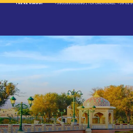
TRE RE VIAGGI
+390399008690 / PER EMERGENZE: +39 02 3