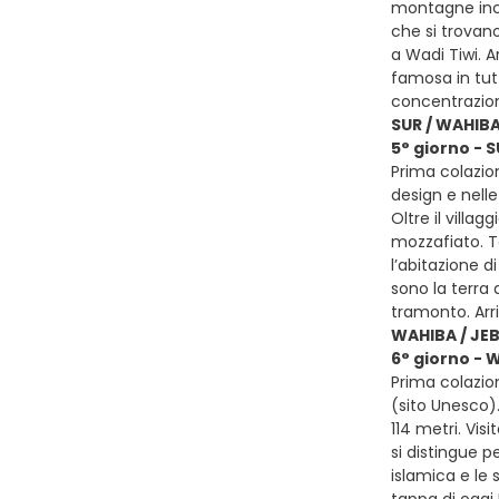
montagne inco
che si trovano
a Wadi Tiwi. A
famosa in tutt
concentrazion
SUR / WAHIB
5° giorno - 
Prima colazion
design e nelle
Oltre il villa
mozzafiato. Te
l’abitazione d
sono la terra 
tramonto. Ar
WAHIBA / JE
6° giorno - 
Prima colazio
(sito Unesco).
114 metri. Vi
si distingue pe
islamica e le 