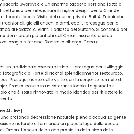
mpadario Swarovski e un enorme tappeto persiano fatto a
tettonica per selezionare il miglior design per la Grande
ristorante locale. Visita del museo privato Bait Al Zubair che
radizionali, gioielli antichi e armi, ecc. Si prosegue per la
fica al Palazzo Al Alam, il palazzo del Sultano. Si continua poi
, uno dei mercati più antichi dell'Oman, risalente a circa
zza, magia e fascino. Rientro in albergo. Cena e
, un tradizionale mercato ittico. Si prosegue per il villaggio
a fotografica al Forte di Nakhal splendidamente restaurato,
ous. Proseguimento delle visite con la sorgente termale di
jar. Pranzo incluso in un ristorante locale. La giornata si
olo che è stata rinnovata in modo identico per riflettere la
amento
s Al Jinz)
, una profonda depressione naturale piena d'acqua. La gente
ssione naturale e formando un piccolo lago dalle acque
ell’Oman. L'acqua dolce che precipita dalla cima delle