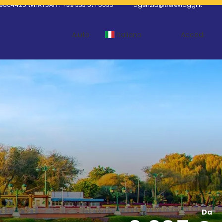
9864425 WHATSAPP: +39 333 571 6035
agenzia@trereviaggi.it
Aiuto
Italiano
Accedi
Da