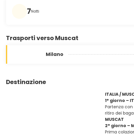
7
Notti
Trasporti verso Muscat
Milano
Destinazione
ITALIA / MUS
1° giorno – 
Partenza con v
ritiro dei bag
MUSCAT
2° giorno –
Prima colazion