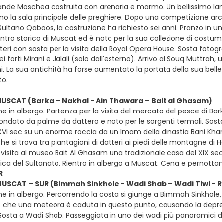
nde Moschea costruita con arenaria e marmo. Un bellissimo la
 la sala principale delle preghiere. Dopo una competizione archi
ltano Qaboos, la costruzione ha richiesto sei anni. Pranzo in un 
entro storico di Muscat ed è noto per la sua collezione di costumi t
teri con sosta per la visita della Royal Opera House. Sosta fotogra
dei forti Mirani e Jalali (solo dall'esterno). Arrivo al Souq Muttrah
. La sua antichità ha forse aumentato la portata della sua belle
o.
MUSCAT (Barka – Nakhal - Ain Thawara – Bait al Ghasam)
e in albergo. Partenza per la visita del mercato del pesce di Barka
rcondato da palme da dattero e noto per le sorgenti termali. Sost
 XVI sec su un enorme roccia da un Imam della dinastia Bani Khar
e si trova tra piantagioni di datteri ai piedi delle montagne di Ha
visita al museo Bait Al Ghasam una tradizionale casa del XIX sec
rica del Sultanato. Rientro in albergo a Muscat. Cena e pernott
R
MUSCAT – SUR (Bimmah Sinkhole - Wadi Shab – Wadi Tiwi - Ra
ne in albergo. Percorrendo la costa si giunge a Bimmah Sinkhole
e che una meteora è caduta in questo punto, causando la depre
 Sosta a Wadi Shab. Passeggiata in uno dei wadi più panoramici d