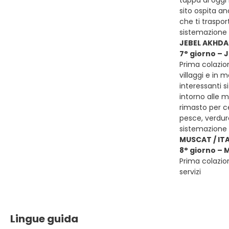
tappa di oggi 
sito ospita a
che ti traspor
sistemazione
JEBEL AKHDA
7° giorno –
Prima colazio
villaggi e in 
interessanti s
intorno alle m
rimasto per ce
pesce, verdur
sistemazione
MUSCAT / ITA
8° giorno – 
Prima colazion
servizi
Lingue guida