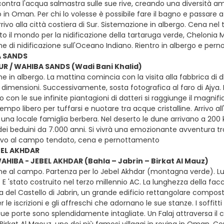
ntra l'acqua salmastra sulle sue rive, creando una diversità ambi
 in Oman. Per chi lo volesse è possibile fare il bagno e passare 
rrivo alla città costiera di Sur. Sistemazione in albergo. Cena nel t
o il mondo per la nidificazione della tartaruga verde, Chelonia M
e di nidificazione sull'Oceano Indiano. Rientro in albergo e pe
A SANDS
SUR / WAHIBA SANDS (Wadi Bani Khalid)
e in albergo. La mattina comincia con la visita alla fabbrica di d
 dimensioni. Successivamente, sosta fotografica al faro di Ajya. 
ggio con le sue infinite piantagioni di datteri si raggiunge il ma
mpo libero per tuffarsi e nuotare tra acque cristalline. Arrivo all
i una locale famiglia berbera. Nel deserto le dune arrivano a 200
dei beduini da 7.000 anni. Si vivrà una emozionante avventura tra
rivo al campo tendato, cena e pernottamento
BEL AKHDAR
WAHIBA - JEBEL AKHDAR (Bahla – Jabrin – Birkat Al Mauz)
ne al campo. Partenza per lo Jebel Akhdar (montagna verde). Lun
 E 'stato costruito nel terzo millennio AC. La lunghezza della facc
sita del Castello di Jabrin, un grande edificio rettangolare com
r le iscrizioni e gli affreschi che adornano le sue stanze. I soffitti
sue porte sono splendidamente intagliate. Un Falaj attraversa il cen