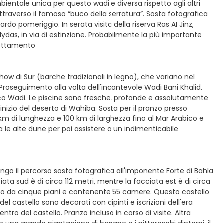
entale unica per questo wadi e diversa rispetto agli altri
attraverso il famoso “buco della serratura”. Sosta fotografica
ardo pomeriggio. In serata visita della riserva Ras AI Jinz,
ydas, in via di estinzione. Probabilmente la più importante
rnottamento
how di Sur (barche tradizionali in legno), che variano nel
Proseguimento alla volta dell'incantevole Wadi Bani Khalid.
gnifico Wadi. Le piscine sono fresche, profonde e assolutamente
'inizio del deserto di Wahiba. Sosta per il pranzo presso
 km di lunghezza e 100 km di larghezza fino al Mar Arabico e
 le alte dune per poi assistere a un indimenticabile
go il percorso sosta fotografica all'imponente Forte di Bahla
iata sud è di circa 112 metri, mentre la facciata est è di circa
posto da cinque piani e contenente 55 camere. Questo castello
 del castello sono decorati con dipinti e iscrizioni dell'era
tro del castello. Pranzo incluso in corso di visite. Altra