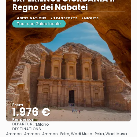
Regno dei Nabatei
4 DESTINATIONS
2 TRANSPORTS
7 NIGHTS
Tour con Guida locale
From
1.976 €
Per person
DEPARTURE:
Milano
See
DESTINATIONS
Amman · Amman · Amman · Petra, Wadi Musa · Petra, Wadi Musa ·