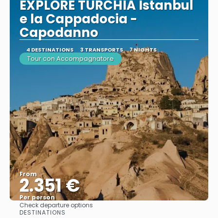
EXPLORE TURCHIA Istanbul
e la Cappadocia -
Capodanno
4 DESTINATIONS
3 TRANSPORTS
7 NIGHTS
Tour con Accompagnatore
From
2.351 €
Per person
Check departure options
See
DESTINATIONS