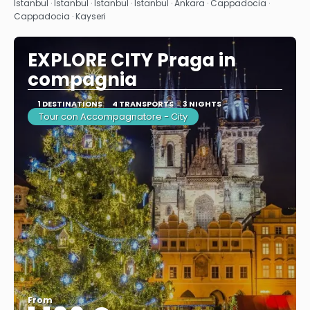
Istanbul · Istanbul · Istanbul · Istanbul · Ankara · Cappadocia ·
Cappadocia · Kayseri
EXPLORE CITY Praga in
compagnia
1 DESTINATIONS
4 TRANSPORTS
3 NIGHTS
Tour con Accompagnatore - City
From