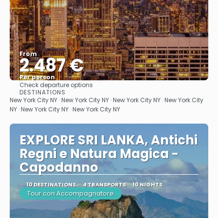
From
2.487 €
Per person
Check departure options
See
DESTINATIONS
New York City NY · New York City NY · New York City NY · New York City
NY · New York City NY · New York City NY
EXPLORE SRI LANKA, Antichi
Regni e Natura Magica -
Capodanno
10 DESTINATIONS
4 TRANSPORTS
10 NIGHTS
Tour con Accompagnatore