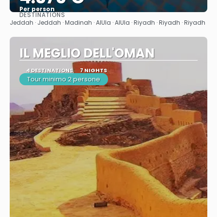
Per person
DESTINATIONS
See
Jeddah · Jeddah · Madinah · AlUla · AlUla · Riyadh · Riyadh · Riyadh
IL MEGLIO DELL'OMAN
4 DESTINATIONS
7 NIGHTS
Tour minimo 2 persone