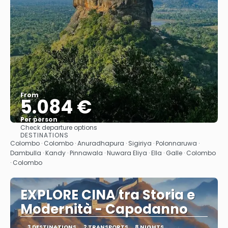
From
5.084 €
Per person
Check departure options
See
DESTINATIONS
Colombo · Colombo · Anuradhapura · Sigiriya · Polonnaruwa ·
Dambulla · Kandy · Pinnawala · Nuwara Eliya · Ella · Galle · Colombo
· Colombo
EXPLORE CINA tra Storia e
Modernità - Capodanno
3 DESTINATIONS
2 TRANSPORTS
8 NIGHTS