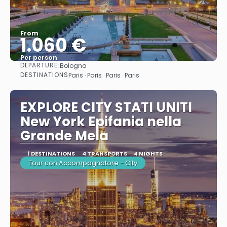
From
1.060 €
Per person
DEPARTURE:
Bologna
See
DESTINATIONS
Paris · Paris · Paris · Paris
EXPLORE CITY STATI UNITI
New York Epifania nella
Grande Mela
1 DESTINATIONS
4 TRANSPORTS
4 NIGHTS
Tour con Accompagnatore - City