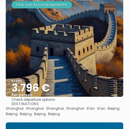
Tour con Accompagnatore
From
3.796 €
Per person
Check departure options
See
DESTINATIONS
Shanghai · Shanghai · Shanghai · Shanghai · Xi'an · Xi'an · Beijing ·
Beijing · Beijing · Beijing · Beijing