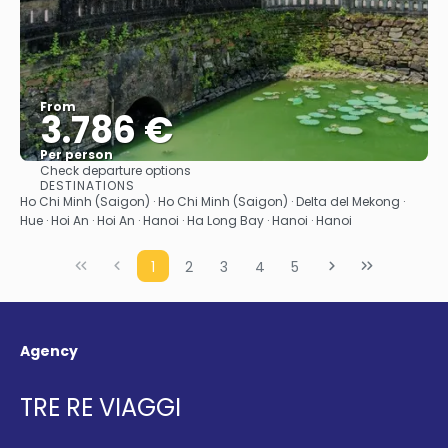
From
3.786 €
Per person
Check departure options
See
DESTINATIONS
Ho Chi Minh (Saigon) · Ho Chi Minh (Saigon) · Delta del Mekong ·
Hue · Hoi An · Hoi An · Hanoi · Ha Long Bay · Hanoi · Hanoi
1
2
3
4
5
Agency
TRE RE VIAGGI