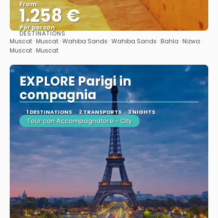
From
1.258 €
Per person
DESTINATIONS
See
Muscat · Muscat · Wahiba Sands · Wahiba Sands · Bahla · Nizwa ·
Muscat · Muscat
EXPLORE Parigi in
compagnia
1 DESTINATIONS
2 TRANSPORTS
3 NIGHTS
Tour con Accompagnatore - City