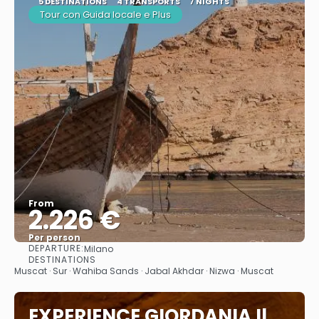
5 DESTINATIONS
4 TRANSPORTS
7 NIGHTS
Tour con Guida locale e Plus
From
2.226 €
Per person
DEPARTURE:
Milano
See
DESTINATIONS
Muscat · Sur · Wahiba Sands · Jabal Akhdar · Nizwa · Muscat
EXPERIENCE GIORDANIA Il