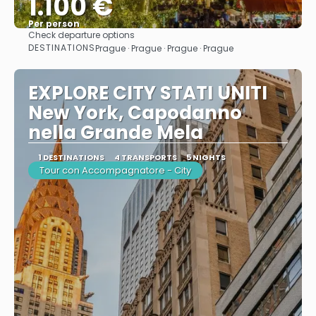
1.100 €
Per person
Check departure options
See
DESTINATIONS
Prague · Prague · Prague · Prague
EXPLORE CITY STATI UNITI
New York, Capodanno
nella Grande Mela
1 DESTINATIONS
4 TRANSPORTS
5 NIGHTS
Tour con Accompagnatore - City