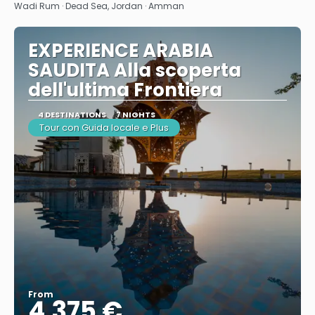
Wadi Rum · Dead Sea, Jordan · Amman
EXPERIENCE ARABIA
SAUDITA Alla scoperta
dell'ultima Frontiera
4 DESTINATIONS
7 NIGHTS
Tour con Guida locale e Plus
From
4.375 €