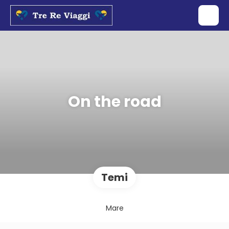
On the road
Temi
Mare