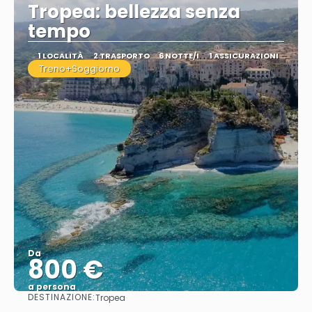
Tropea: bellezza senza
tempo
1 LOCALITÀ
2 TRASPORTO
6 NOTTE/I
1 ASSICURAZIONI
Treno+Soggiorno
Da
800 €
a persona
DESTINAZIONE:
Tropea
Vedere