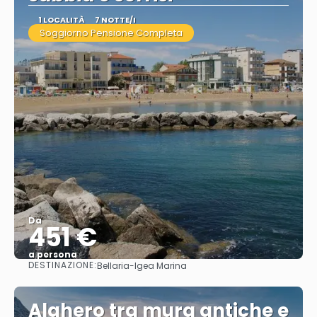
1 LOCALITÀ
7 NOTTE/I
Soggiorno Pensione Completa
Da
451 €
a persona
DESTINAZIONE:
Bellaria-Igea Marina
Vedere
Alghero tra mura antiche e