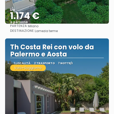
Da
1.174 €
a persona
PARTENZA:
Milano
Vedere
DESTINAZIONE:
Lamezia terme
Th Costa Rei con volo da
Palermo e Aosta
1 LOCALITÀ
2 TRASPORTO
7 NOTTE/I
Volo+Soggiorno