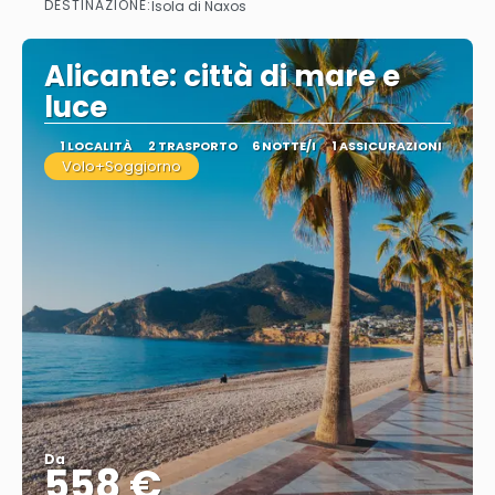
DESTINAZIONE:
Isola di Naxos
Vedere
Alicante: città di mare e
luce
1 LOCALITÀ
2 TRASPORTO
6 NOTTE/I
1 ASSICURAZIONI
Volo+Soggiorno
Da
558 €