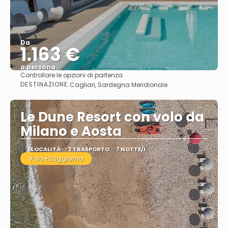
Da
1.163 €
a persona
Controllare le opzioni di partenza
Vedere
DESTINAZIONE:
Cagliari, Sardegna Meridionale
Le Dune Resort con volo da
Milano e Aosta
1 LOCALITÀ
2 TRASPORTO
7 NOTTE/I
Volo+Soggiorno