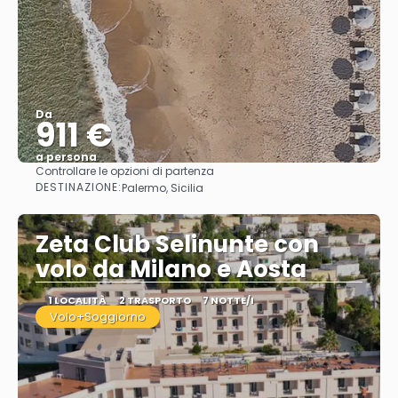
Da
911 €
a persona
Controllare le opzioni di partenza
Vedere
DESTINAZIONE:
Palermo, Sicilia
Zeta Club Selinunte con
volo da Milano e Aosta
1 LOCALITÀ
2 TRASPORTO
7 NOTTE/I
Volo+Soggiorno