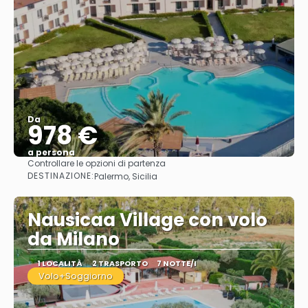
Da
978 €
a persona
Controllare le opzioni di partenza
Vedere
DESTINAZIONE:
Palermo, Sicilia
Nausicaa Village con volo
da Milano
1 LOCALITÀ
2 TRASPORTO
7 NOTTE/I
Volo+Soggiorno