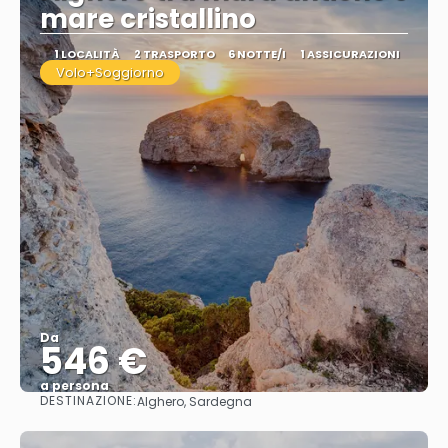
mare cristallino
1 LOCALITÀ
2 TRASPORTO
6 NOTTE/I
1 ASSICURAZIONI
Volo+Soggiorno
Da
546 €
a persona
DESTINAZIONE:
Alghero, Sardegna
Vedere