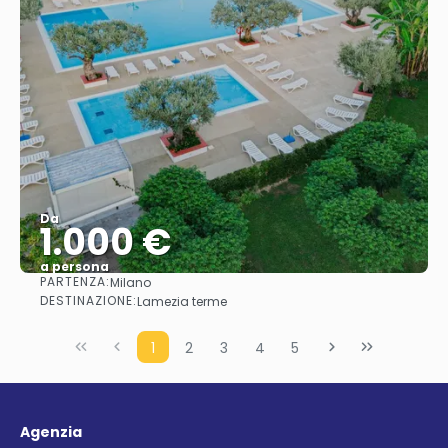
Da
1.000 €
a persona
PARTENZA:
Milano
Vedere
DESTINAZIONE:
Lamezia terme
1
2
3
4
5
Agenzia