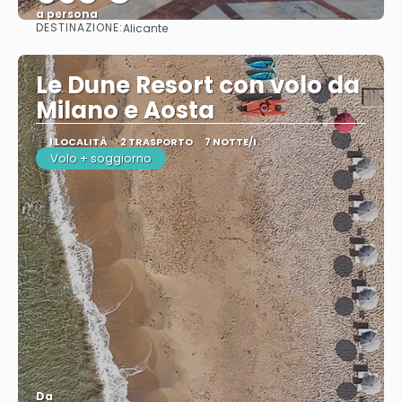
a persona
DESTINAZIONE:
Alicante
Vedere
Le Dune Resort con volo da
Milano e Aosta
1 LOCALITÀ
2 TRASPORTO
7 NOTTE/I
Volo + soggiorno
Da