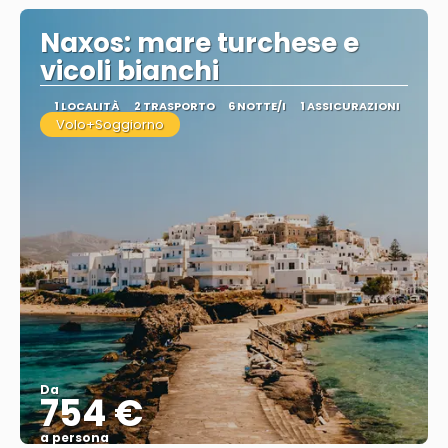
Naxos: mare turchese e
vicoli bianchi
1 LOCALITÀ
2 TRASPORTO
6 NOTTE/I
1 ASSICURAZIONI
Volo+Soggiorno
Da
754 €
a persona