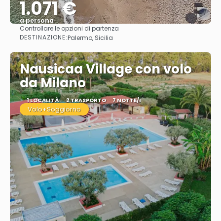
1.071 €
a persona
Controllare le opzioni di partenza
Vedere
DESTINAZIONE:
Palermo, Sicilia
Nausicaa Village con volo
da Milano
1 LOCALITÀ
2 TRASPORTO
7 NOTTE/I
Volo+Soggiorno