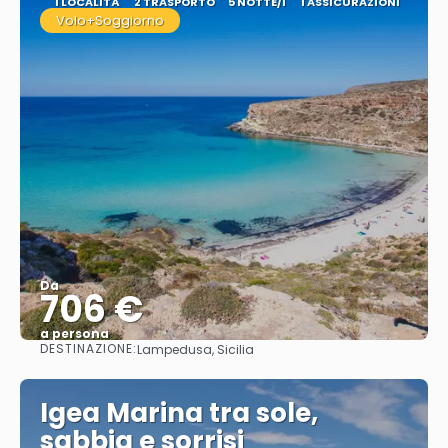
1 LOCALITÀ
2 TRASPORTO
5 NOTTE/I
1 ASSICURAZIONI
Volo+Soggiorno
Da
706 €
a persona
DESTINAZIONE:
Lampedusa, Sicilia
Vedere
Igea Marina tra sole,
sabbia e sorrisi